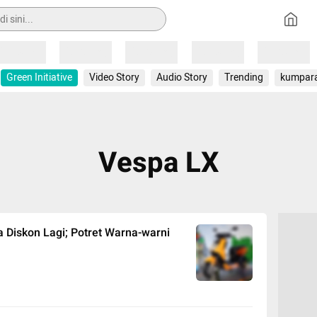
Loading
Loading
Loading
Loading
Loading
Green Initiative
Video Story
Audio Story
Trending
kumpar
Vespa LX
a Diskon Lagi; Potret Warna-warni