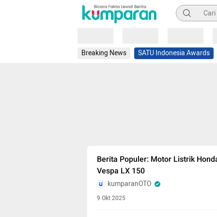
Pencarian
Loading
Loading
Loading
Breaking News
SATU Indonesia Awards
Berita Populer: Motor Listrik Hond
Vespa LX 150
kumparanOTO
9 Okt 2025