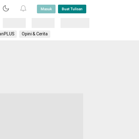
Masuk
Buat Tulisan
Loading
Loading
Lainnya
anPLUS
Opini & Cerita