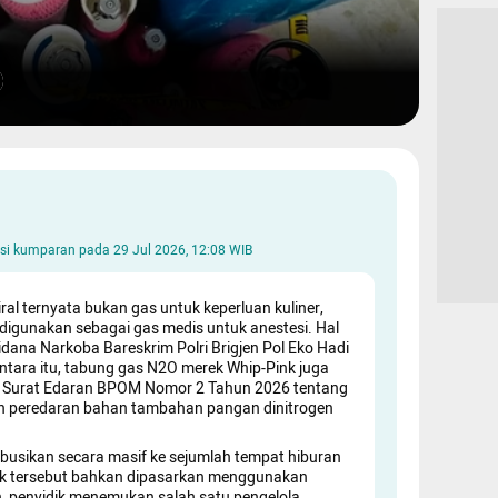
aksi kumparan pada
29 Jul 2026, 12:08 WIB
al ternyata bukan gas untuk keperluan kuliner,
digunakan sebagai gas medis untuk anestesi. Hal
idana Narkoba Bareskrim Polri Brigjen Pol Eko Hadi
tara itu, tabung gas N2O merek Whip-Pink juga
m Surat Edaran BPOM Nomor 2 Tahun 2026 tentang
 dan peredaran bahan tambahan pangan dinitrogen
ribusikan secara masif ke sejumlah tempat hiburan
duk tersebut bahkan dipasarkan menggunakan
n, penyidik menemukan salah satu pengelola