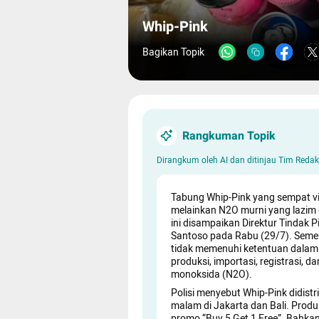
Whip-Pink
Bagikan Topik
Rangkuman Topik
Dirangkum oleh AI dan ditinjau Tim Red
Tabung Whip-Pink yang sempat vir
melainkan N2O murni yang lazim 
ini disampaikan Direktur Tindak P
Santoso pada Rabu (29/7). Semen
tidak memenuhi ketentuan dala
produksi, importasi, registrasi,
monoksida (N2O).
Polisi menyebut Whip-Pink didist
malam di Jakarta dan Bali. Pro
promo “Buy 5 Get 1 Free”. Bahka