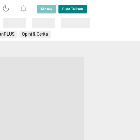
Masuk
Buat Tulisan
Loading
Loading
Lainnya
anPLUS
Opini & Cerita