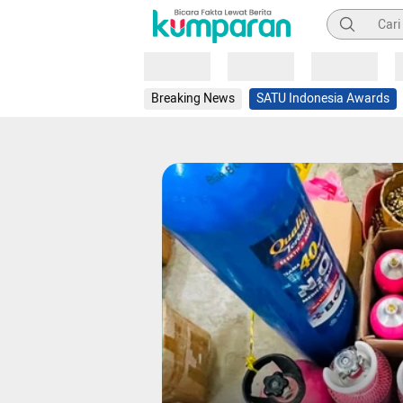
Pencarian
Loading
Loading
Loading
Breaking News
SATU Indonesia Awards