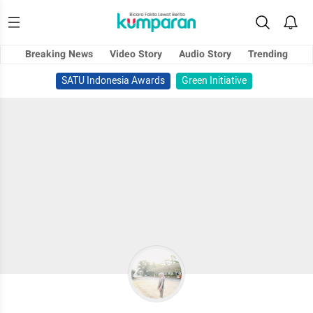
Breaking News
Video Story
Audio Story
Trending
SATU Indonesia Awards
Green Initiative