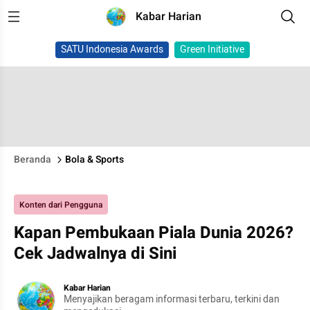
Kabar Harian
SATU Indonesia Awards
Green Initiative
Beranda
Bola & Sports
Konten dari Pengguna
Kapan Pembukaan Piala Dunia 2026?
Cek Jadwalnya di Sini
Kabar Harian
Menyajikan beragam informasi terbaru, terkini dan