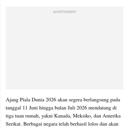
ADVERTISEMENT
Ajang Piala Dunia 2026 akan segera berlangsung pada 
tanggal 11 Juni hingga bulan Juli 2026 mendatang di 
tiga tuan rumah, yakni Kanada, Meksiko, dan Amerika 
Serikat. Berbagai negara telah berhasil lolos dan akan 