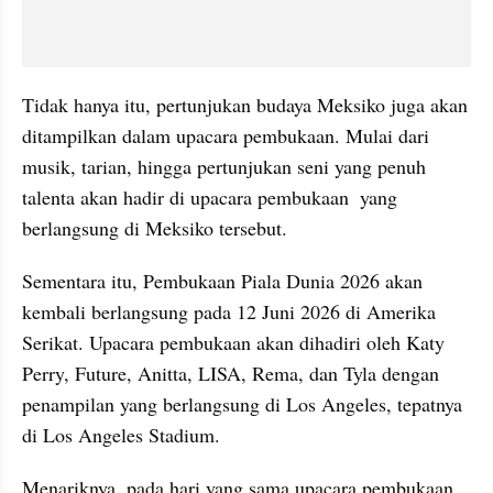
Tidak hanya itu, pertunjukan budaya Meksiko juga akan 
ditampilkan dalam upacara pembukaan. Mulai dari 
musik, tarian, hingga pertunjukan seni yang penuh 
talenta akan hadir di upacara pembukaan  yang 
berlangsung di Meksiko tersebut.
Sementara itu, Pembukaan Piala Dunia 2026 akan 
kembali berlangsung pada 12 Juni 2026 di Amerika 
Serikat. Upacara pembukaan akan dihadiri oleh Katy 
Perry, Future, Anitta, LISA, Rema, dan Tyla dengan 
penampilan yang berlangsung di Los Angeles, tepatnya 
di Los Angeles Stadium.
Menariknya, pada hari yang sama upacara pembukaan 