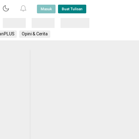
Masuk
Buat Tulisan
Loading
Loading
Lainnya
anPLUS
Opini & Cerita