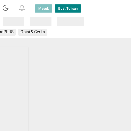
Masuk
Buat Tulisan
Loading
Loading
Lainnya
anPLUS
Opini & Cerita