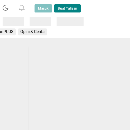
Masuk
Buat Tulisan
Loading
Loading
Lainnya
anPLUS
Opini & Cerita