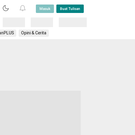
Masuk
Buat Tulisan
Loading
Loading
Lainnya
anPLUS
Opini & Cerita