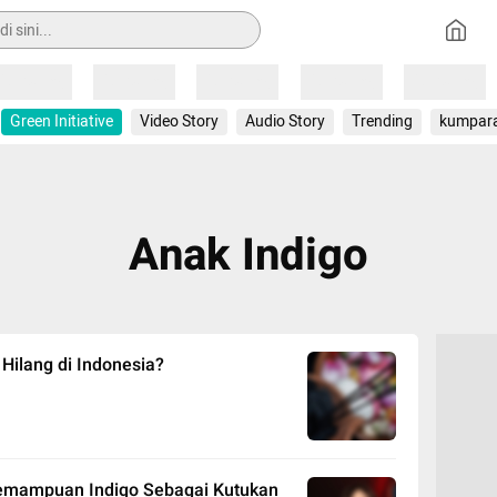
Loading
Loading
Loading
Loading
Loading
Green Initiative
Video Story
Audio Story
Trending
kumpar
Anak Indigo
Hilang di Indonesia?
emampuan Indigo Sebagai Kutukan