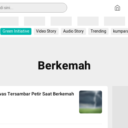
Loading
Loading
Loading
Loading
Loading
Green Initiative
Video Story
Audio Story
Trending
kumpar
Berkemah
was Tersambar Petir Saat Berkemah