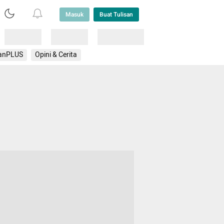
Masuk
Buat Tulisan
Loading
Loading
Lainnya
anPLUS
Opini & Cerita