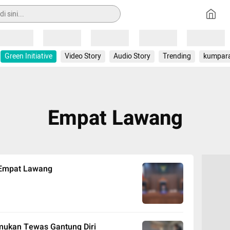
Loading
Loading
Loading
Loading
Loading
Green Initiative
Video Story
Audio Story
Trending
kumpar
Empat Lawang
 Empat Lawang
mukan Tewas Gantung Diri