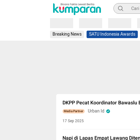
Pencarian
Loading
Loading
Loading
Breaking News
SATU Indonesia Awards
DKPP Pecat Koordinator Bawaslu
Urban Id
Media Partner
17 Sep 2025
Napi di Lapas Empat Lawang Dite