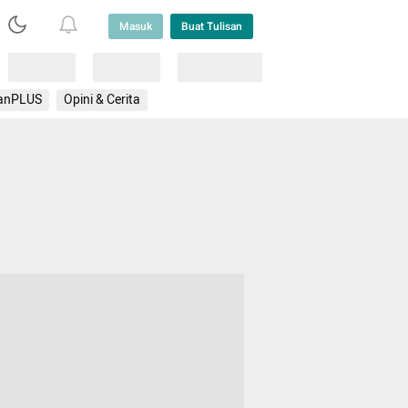
Masuk
Buat Tulisan
Loading
Loading
Lainnya
anPLUS
Opini & Cerita