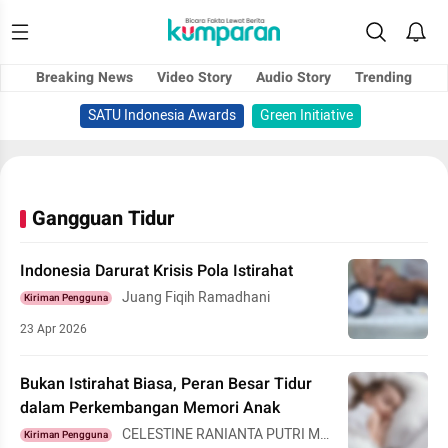
Breaking News
Video Story
Audio Story
Trending
SATU Indonesia Awards
Green Initiative
Gangguan Tidur
Indonesia Darurat Krisis Pola Istirahat
Juang Fiqih Ramadhani
Kiriman Pengguna
23 Apr 2026
Bukan Istirahat Biasa, Peran Besar Tidur
dalam Perkembangan Memori Anak
CELESTINE RANIANTA PUTRI MA
Kiriman Pengguna