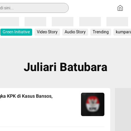
Loading
Loading
Loading
Loading
Loading
Green Initiative
Video Story
Audio Story
Trending
kumpar
Juliari Batubara
gka KPK di Kasus Bansos,