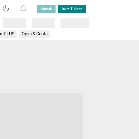
Masuk
Buat Tulisan
Loading
Loading
Lainnya
anPLUS
Opini & Cerita