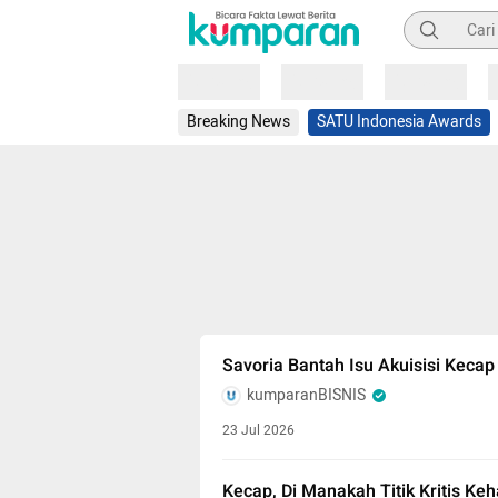
Pencarian
Loading
Loading
Loading
Breaking News
SATU Indonesia Awards
Savoria Bantah Isu Akuisisi Keca
kumparanBISNIS
23 Jul 2026
Kecap, Di Manakah Titik Kritis Ke