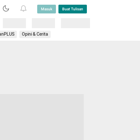
Masuk
Buat Tulisan
Loading
Loading
Lainnya
anPLUS
Opini & Cerita