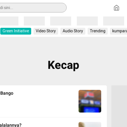
Loading
Loading
Loading
Loading
Loading
Green Initiative
Video Story
Audio Story
Trending
kumpar
Kecap
p Bango
halalannya?