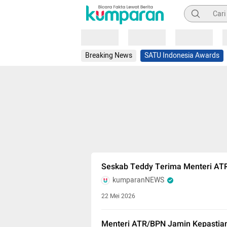
Pencarian
Loading
Loading
Loading
Breaking News
SATU Indonesia Awards
Seskab Teddy Terima Menteri ATR
kumparanNEWS
22 Mei 2026
Menteri ATR/BPN Jamin Kepastia