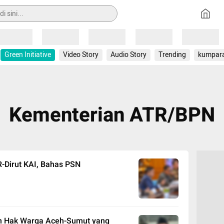
Loading
Loading
Loading
Loading
Loading
Green Initiative
Video Story
Audio Story
Trending
kumpar
Kementerian ATR/BPN
-Dirut KAI, Bahas PSN
n Hak Warga Aceh-Sumut yang