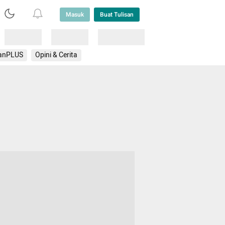
Masuk
Buat Tulisan
Loading
Loading
Lainnya
anPLUS
Opini & Cerita