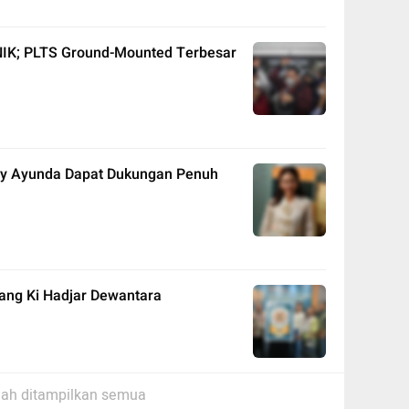
 NIK; PLTS Ground-Mounted Terbesar
udy Ayunda Dapat Dukungan Penuh
tang Ki Hadjar Dewantara
ah ditampilkan semua