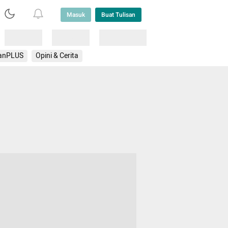
Masuk
Buat Tulisan
Loading
Loading
Lainnya
anPLUS
Opini & Cerita