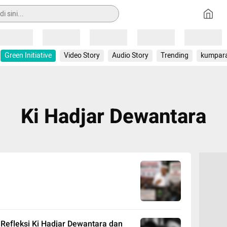
Loading
Loading
Loading
Loading
Loading
Green Initiative
Video Story
Audio Story
Trending
kumpar
Ki Hadjar Dewantara
Refleksi Ki Hadjar Dewantara dan