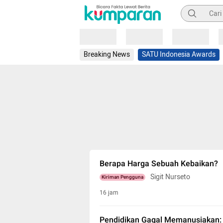
Pencarian
Loading
Loading
Loading
Breaking News
SATU Indonesia Awards
Berapa Harga Sebuah Kebaikan?
Sigit Nurseto
Kiriman Pengguna
16 jam
Pendidikan Gagal Memanusiakan: 