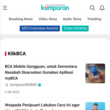
Breaking News
Video Story
Audio Story
Trending
SATU Indonesia Awards
Green Initiative
KlikBCA
BCA Mobile Gangguan, untuk Sementara
Nasabah Disarankan Gunakan Aplikasi
myBCA
kumparanBISNIS
2 Okt 2022
Waspada Penipuan! Lakukan Cara Ini agar