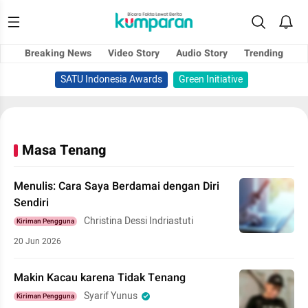
Breaking News
Video Story
Audio Story
Trending
SATU Indonesia Awards
Green Initiative
Masa Tenang
Menulis: Cara Saya Berdamai dengan Diri
Sendiri
Christina Dessi Indriastuti
Kiriman Pengguna
20 Jun 2026
Makin Kacau karena Tidak Tenang
Syarif Yunus
Kiriman Pengguna