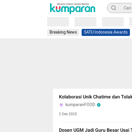
Pencarian
Loading
Loading
Loading
Breaking News
SATU Indonesia Awards
Kolaborasi Unik Chatime dan Tola
kumparanFOOD
2 Des 2025
Dosen UGM Jadi Guru Besar Usai Te