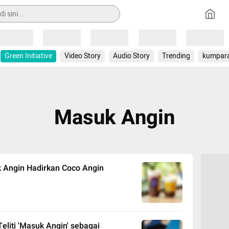
Loading
Loading
Loading
Loading
Loading
Green Initiative
Video Story
Audio Story
Trending
kumpar
Masuk Angin
k Angin Hadirkan Coco Angin
liti 'Masuk Angin' sebagai