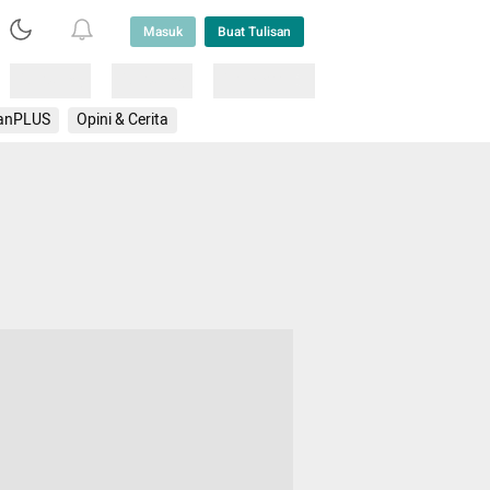
Masuk
Buat Tulisan
Loading
Loading
Lainnya
anPLUS
Opini & Cerita