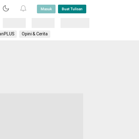
Masuk
Buat Tulisan
Loading
Loading
Lainnya
anPLUS
Opini & Cerita