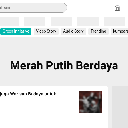
Loading
Loading
Loading
Loading
Loading
Green Initiative
Video Story
Audio Story
Trending
kumpar
Merah Putih Berdaya
jaga Warisan Budaya untuk