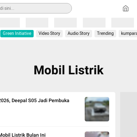
Loading
Loading
Loading
Loading
Loading
Green Initiative
Video Story
Audio Story
Trending
kumpar
Mobil Listrik
 2026, Deepal S05 Jadi Pembuka
obil Listrik Bulan Ini