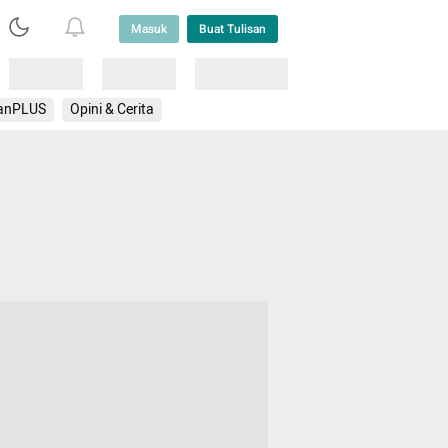
Masuk
Buat Tulisan
Loading
Loading
Lainnya
anPLUS
Opini & Cerita