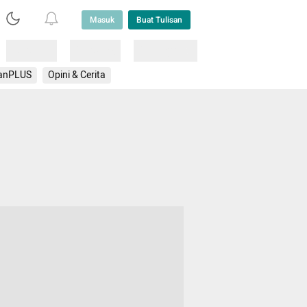
Masuk
Buat Tulisan
Loading
Loading
Lainnya
anPLUS
Opini & Cerita