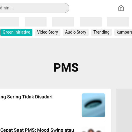
Loading
Loading
Loading
Loading
Loading
Green Initiative
Video Story
Audio Story
Trending
kumpar
PMS
ng Sering Tidak Disadari
 Cepat Saat PMS: Mood Swing atau