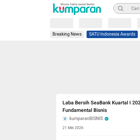
Pencarian
Loading
Loading
Loading
Breaking News
SATU Indonesia Awards
Laba Bersih SeaBank Kuartal I 202
Fundamental Bisnis
kumparanBISNIS
21 Mei 2026