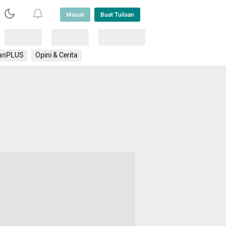
Masuk
Buat Tulisan
Loading
Loading
Lainnya
anPLUS
Opini & Cerita