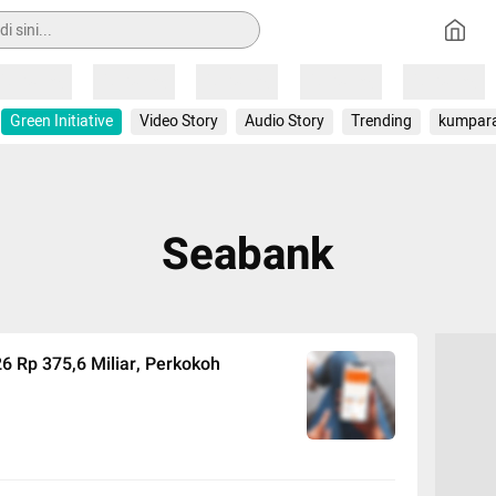
Loading
Loading
Loading
Loading
Loading
Green Initiative
Video Story
Audio Story
Trending
kumpar
Seabank
6 Rp 375,6 Miliar, Perkokoh