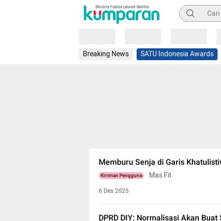
Pencarian
Loading
Loading
Loading
Breaking News
SATU Indonesia Awards
Memburu Senja di Garis Khatulist
Mas Fit
Kiriman Pengguna
6 Des 2025
DPRD DIY: Normalisasi Akan Buat S