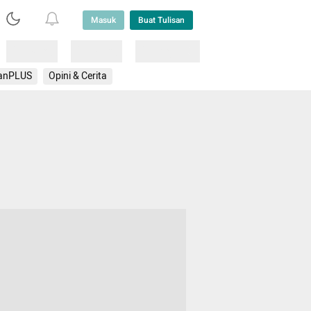
Masuk
Buat Tulisan
Loading
Loading
Lainnya
anPLUS
Opini & Cerita