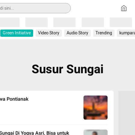
Loading
Loading
Loading
Loading
Loading
Green Initiative
Video Story
Audio Story
Trending
kumpar
Susur Sungai
iwa Pontianak
ungai Di Yogya Asri, Bisa untuk