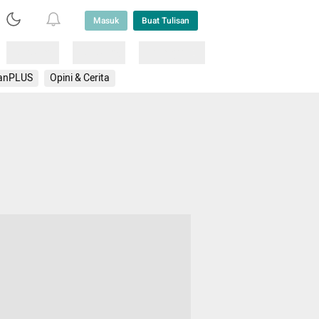
Masuk
Buat Tulisan
Loading
Loading
Lainnya
anPLUS
Opini & Cerita