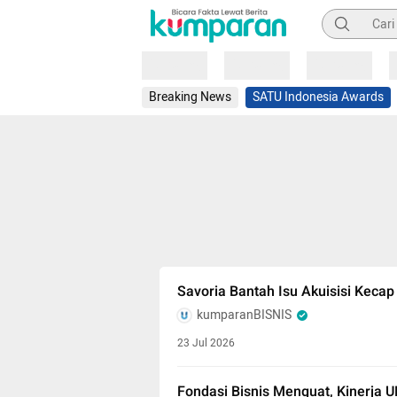
Pencarian
Loading
Loading
Loading
Breaking News
SATU Indonesia Awards
Savoria Bantah Isu Akuisisi Keca
kumparanBISNIS
23 Jul 2026
Fondasi Bisnis Menguat, Kinerja U