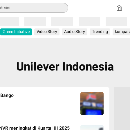
Loading
Loading
Loading
Loading
Loading
Green Initiative
Video Story
Audio Story
Trending
kumpar
Unilever Indonesia
p Bango
NVR meningkat di Kuartal III 2025