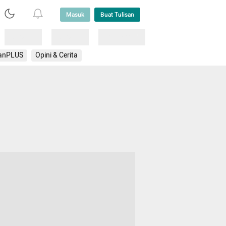
Masuk
Buat Tulisan
Loading
Loading
Lainnya
anPLUS
Opini & Cerita