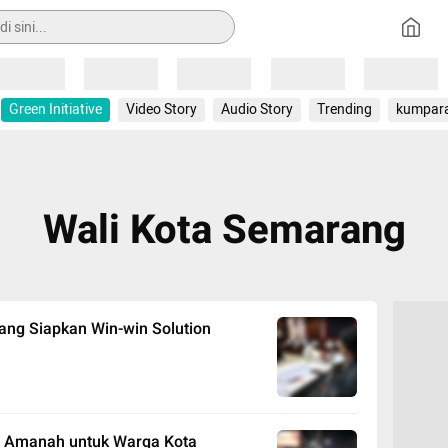
Loading
Loading
Loading
Loading
Loading
Green Initiative
Video Story
Audio Story
Trending
kumpar
Wali Kota Semarang
ang Siapkan Win-win Solution
n Amanah untuk Warga Kota