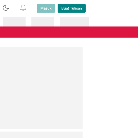
Masuk
Buat Tulisan
Loading
Loading
Lainnya