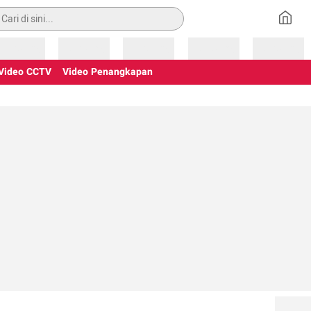
an
Loading
Loading
Loading
Loading
Loading
Video CCTV
Video Penangkapan