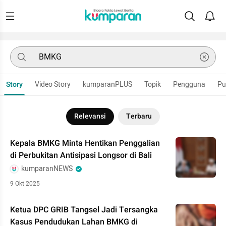
Story
Video Story
kumparanPLUS
Topik
Pengguna
Pu
Relevansi
Terbaru
Kepala BMKG Minta Hentikan Penggalian
di Perbukitan Antisipasi Longsor di Bali
kumparanNEWS
9 Okt 2025
Ketua DPC GRIB Tangsel Jadi Tersangka
Kasus Pendudukan Lahan BMKG di