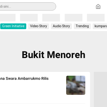
Loading
Loading
Loading
Loading
Loading
Green Initiative
Video Story
Audio Story
Trending
kumpar
Bukit Menoreh
ana Swara Ambarrukmo Rilis