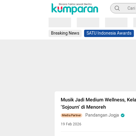
Pencarian
Loading
Loading
Loading
Breaking News
SATU Indonesia Awards
Musik Jadi Medium Wellness, Kel
‘Sojourn’ di Menoreh
Pandangan Jogja
Media Partner
19 Feb 2026