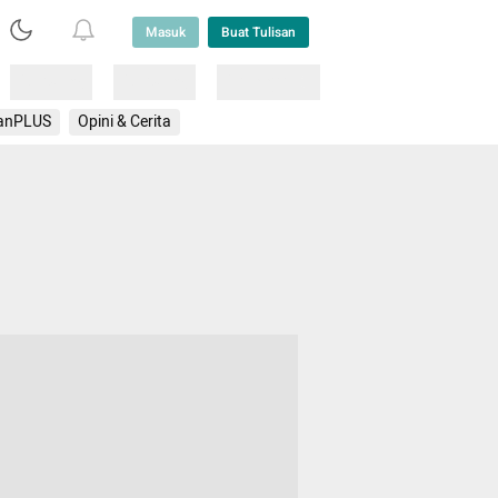
Masuk
Buat Tulisan
Loading
Loading
Lainnya
anPLUS
Opini & Cerita