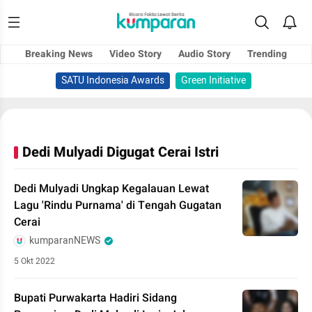
Breaking News
Video Story
Audio Story
Trending
SATU Indonesia Awards
Green Initiative
Dedi Mulyadi Digugat Cerai Istri
Dedi Mulyadi Ungkap Kegalauan Lewat
Lagu 'Rindu Purnama' di Tengah Gugatan
Cerai
kumparanNEWS
5 Okt 2022
Bupati Purwakarta Hadiri Sidang