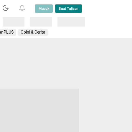
Masuk
Buat Tulisan
Loading
Loading
Lainnya
anPLUS
Opini & Cerita