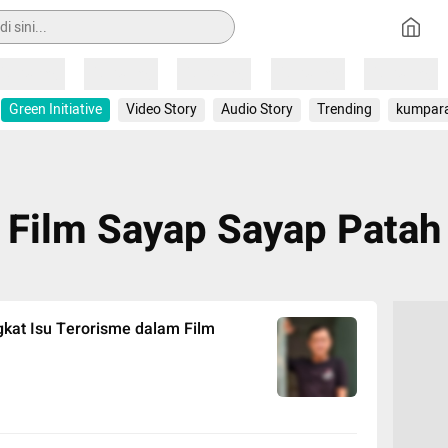
Loading
Loading
Loading
Loading
Loading
Green Initiative
Video Story
Audio Story
Trending
kumpar
Film Sayap Sayap Patah
kat Isu Terorisme dalam Film