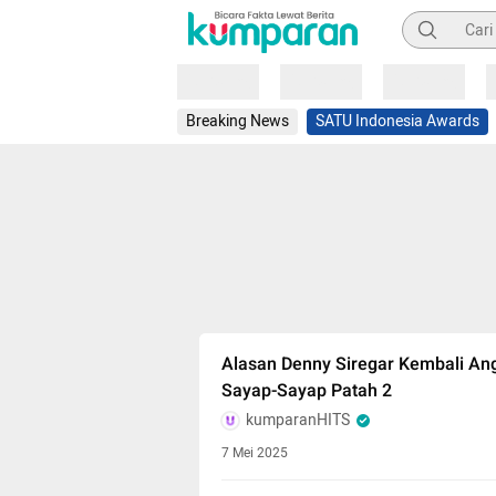
Pencarian
Loading
Loading
Loading
Breaking News
SATU Indonesia Awards
Alasan Denny Siregar Kembali Ang
Sayap-Sayap Patah 2
kumparanHITS
7 Mei 2025