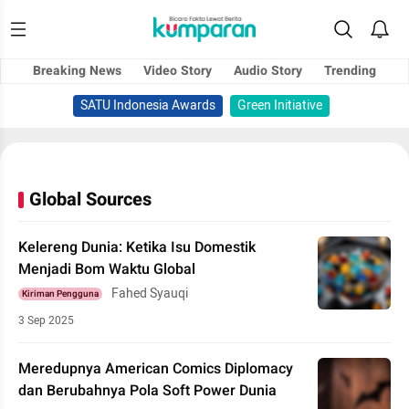
Breaking News
Video Story
Audio Story
Trending
SATU Indonesia Awards
Green Initiative
Global Sources
Kelereng Dunia: Ketika Isu Domestik
Menjadi Bom Waktu Global
Fahed Syauqi
Kiriman Pengguna
3 Sep 2025
Meredupnya American Comics Diplomacy
dan Berubahnya Pola Soft Power Dunia