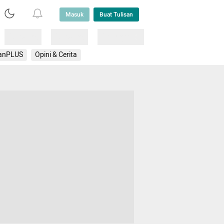
Masuk
Buat Tulisan
Loading
Loading
Lainnya
anPLUS
Opini & Cerita