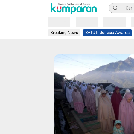
Pencarian
Loading
Loading
Loading
Breaking News
SATU Indonesia Awards