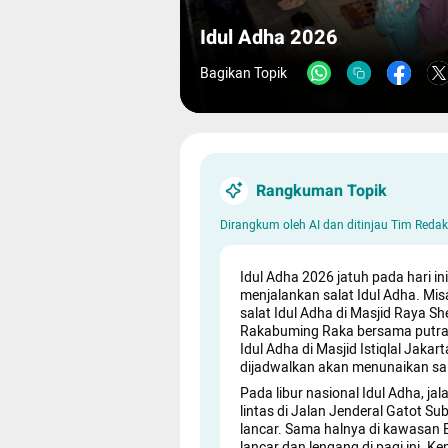
Idul Adha 2026
Bagikan Topik
Rangkuman Topik
Dirangkum oleh AI dan ditinjau Tim Red
Idul Adha 2026 jatuh pada hari in
menjalankan salat Idul Adha. Mi
salat Idul Adha di Masjid Raya S
Rakabuming Raka bersama putran
Idul Adha di Masjid Istiqlal Jak
dijadwalkan akan menunaikan sal
Pada libur nasional Idul Adha, jal
lintas di Jalan Jenderal Gatot S
lancar. Sama halnya di kawasan Bu
lancar dan lengang di pagi ini.