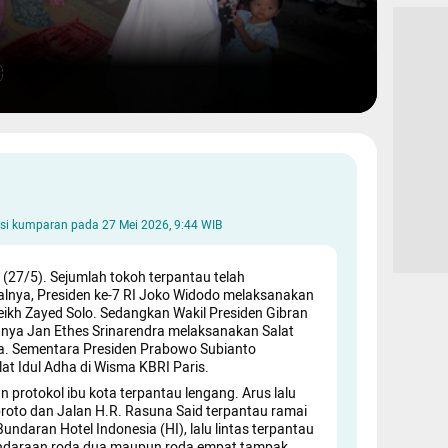
aksi kumparan pada
27 Mei 2026, 9:44 WIB
i (27/5). Sejumlah tokoh terpantau telah
salnya, Presiden ke-7 RI Joko Widodo melaksanakan
heikh Zayed Solo. Sedangkan Wakil Presiden Gibran
ya Jan Ethes Srinarendra melaksanakan Salat
arta. Sementara Presiden Prabowo Subianto
at Idul Adha di Wisma KBRI Paris.
an protokol ibu kota terpantau lengang. Arus lalu
ubroto dan Jalan H.R. Rasuna Said terpantau ramai
ndaran Hotel Indonesia (HI), lalu lintas terpantau
 Kendaraan roda dua maupun roda empat tampak