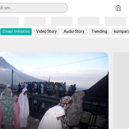
Loading
Loading
Loading
Loading
Loading
Green Initiative
Video Story
Audio Story
Trending
kumpar