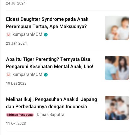
24 Jul 2024
Eldest Daughter Syndrome pada Anak
Perempuan Tertua, Apa Maksudnya?
kumparanMOM
23 Jan 2024
Apa Itu Tiger Parenting? Ternyata Bisa
Pengaruhi Kesehatan Mental Anak, Lho!
kumparanMOM
19 Des 2023
Melihat Ikuji, Pengasuhan Anak di Jepang
dan Perbedaannya dengan Indonesia
Dimas Saputra
Kiriman Pengguna
11 Okt 2023