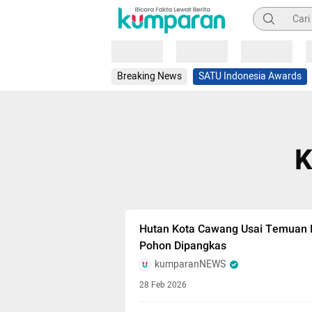
Pencarian
Loading
Loading
Loading
Breaking News
SATU Indonesia Awards
K
Hutan Kota Cawang Usai Temuan B
Pohon Dipangkas
kumparanNEWS
28 Feb 2026