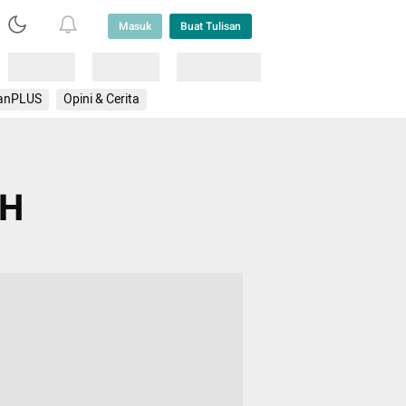
Masuk
Buat Tulisan
Loading
Loading
Lainnya
anPLUS
Opini & Cerita
TH