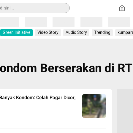
Loading
Loading
Loading
Loading
Loading
Green Initiative
Video Story
Audio Story
Trending
kumpar
ondom Berserakan di R
anyak Kondom: Celah Pagar Dicor,