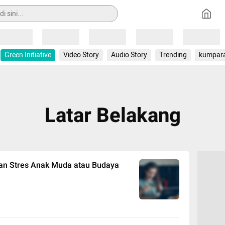
Loading
Loading
Loading
Loading
Loading
Green Initiative
Video Story
Audio Story
Trending
kumpar
Latar Belakang
an Stres Anak Muda atau Budaya