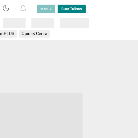
Masuk
Buat Tulisan
Loading
Loading
Lainnya
anPLUS
Opini & Cerita