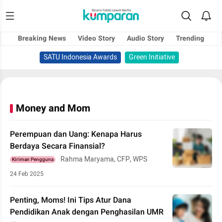
Breaking News
Video Story
Audio Story
Trending
SATU Indonesia Awards
Green Initiative
Money and Mom
Perempuan dan Uang: Kenapa Harus
Berdaya Secara Finansial?
Rahma Maryama, CFP, WPS
Kiriman Pengguna
24 Feb 2025
Penting, Moms! Ini Tips Atur Dana
Pendidikan Anak dengan Penghasilan UMR