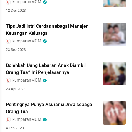
kumparanMOM
12 Des 2023
Tips Jadi Istri Cerdas sebagai Manajer
Keuangan Keluarga
kumparanMOM
23 Sep 2023
Bolehkah Uang Lebaran Anak Diambil
Orang Tua? Ini Penjelasannya!
kumparanMOM
23 Apr 2023
Pentingnya Punya Asuransi Jiwa sebagai
Orang Tua
kumparanMOM
4 Feb 2023