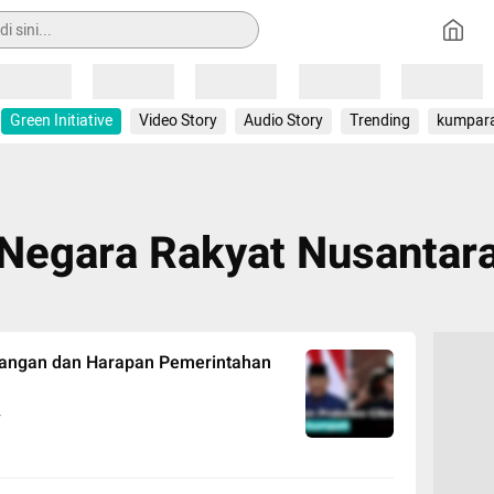
Loading
Loading
Loading
Loading
Loading
Green Initiative
Video Story
Audio Story
Trending
kumpar
Negara Rakyat Nusantar
angan dan Harapan Pemerintahan
r