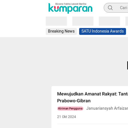
Pencarian
Loading
Loading
Loading
Breaking News
SATU Indonesia Awards
Mewujudkan Amanat Rakyat: Tant
Prabowo-Gibran
Januariansyah Arfaiza
Kiriman Pengguna
21 Okt 2024