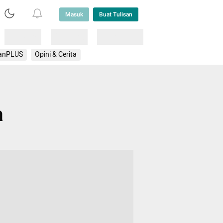
Masuk
Buat Tulisan
Loading
Loading
Lainnya
anPLUS
Opini & Cerita
a