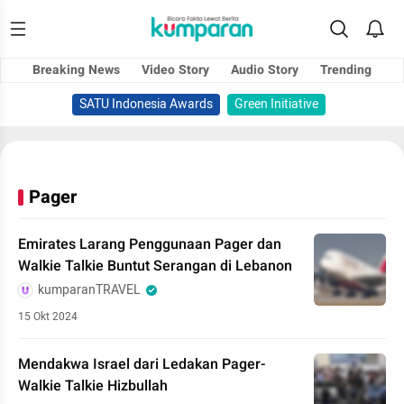
Breaking News
Video Story
Audio Story
Trending
SATU Indonesia Awards
Green Initiative
Pager
Emirates Larang Penggunaan Pager dan
Walkie Talkie Buntut Serangan di Lebanon
kumparanTRAVEL
15 Okt 2024
Mendakwa Israel dari Ledakan Pager-
Walkie Talkie Hizbullah