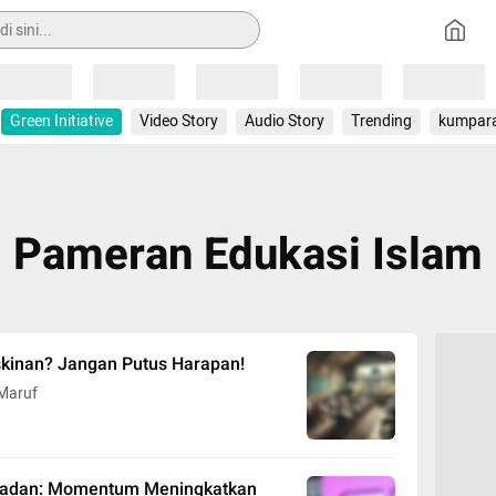
Loading
Loading
Loading
Loading
Loading
Green Initiative
Video Story
Audio Story
Trending
kumpar
Pameran Edukasi Islam
kinan? Jangan Putus Harapan!
Maruf
amadan: Momentum Meningkatkan