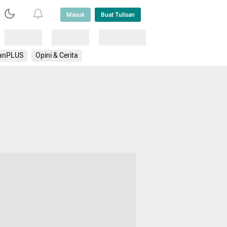
Masuk
Buat Tulisan
Loading
Loading
Lainnya
anPLUS
Opini & Cerita