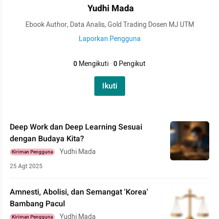
Yudhi Mada
Ebook Author, Data Analis, Gold Trading Dosen MJ UTM
Laporkan Pengguna
0
Mengikuti
·
0
Pengikut
Ikuti
Deep Work dan Deep Learning Sesuai
dengan Budaya Kita?
Yudhi Mada
Kiriman Pengguna
25 Agt 2025
Amnesti, Abolisi, dan Semangat 'Korea'
Bambang Pacul
Yudhi Mada
Kiriman Pengguna