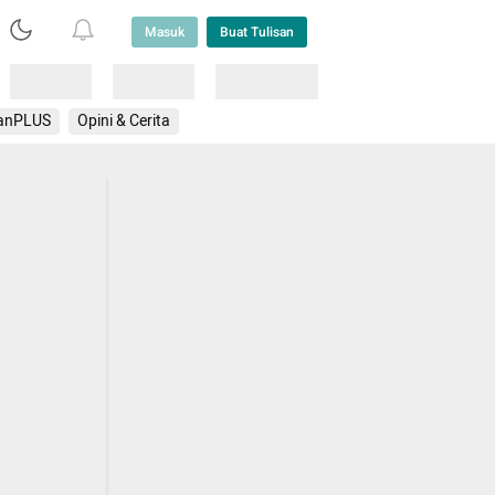
Masuk
Buat Tulisan
Loading
Loading
Lainnya
anPLUS
Opini & Cerita