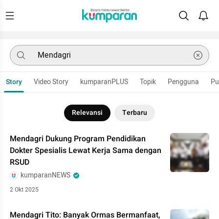
Story
Video Story
kumparanPLUS
Topik
Pengguna
Pu
Relevansi
Terbaru
Mendagri Dukung Program Pendidikan
Dokter Spesialis Lewat Kerja Sama dengan
RSUD
kumparanNEWS
2 Okt 2025
Mendagri Tito: Banyak Ormas Bermanfaat,