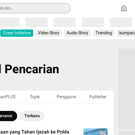
Loading
Loading
Loading
Loading
Loading
Green Initiative
Video Story
Audio Story
Trending
kumpar
l Pencarian
ranPLUS
Topik
Pengguna
Publisher
evansi
Terbaru
aan yang Tahan Ijazah ke Polda