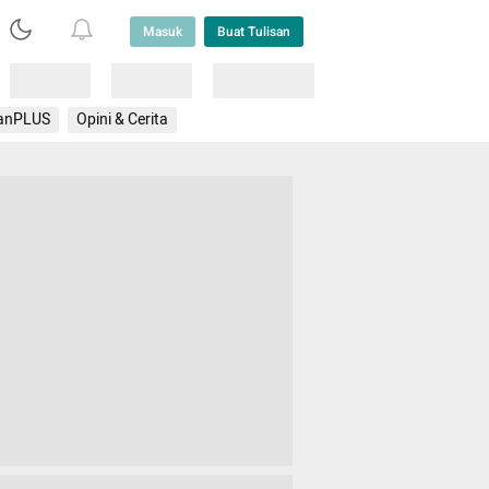
Masuk
Buat Tulisan
Loading
Loading
Lainnya
anPLUS
Opini & Cerita