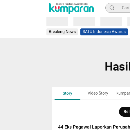
Pencarian
Loading
Loading
Loading
Breaking News
SATU Indonesia Awards
Hasi
Story
Video Story
kumpa
Rel
44 Eks Pegawai Laporkan Perusah