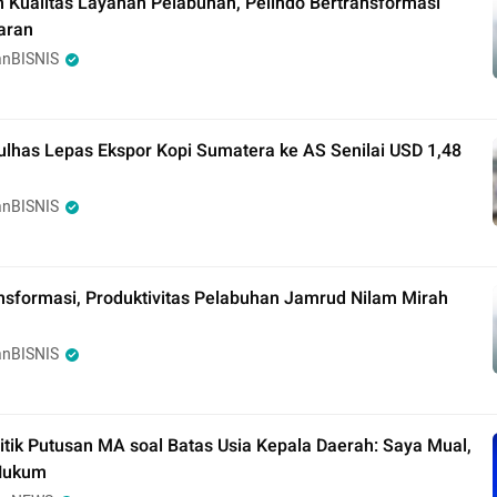
n Kualitas Layanan Pelabuhan, Pelindo Bertransformasi
aran
nBISNIS
lhas Lepas Ekspor Kopi Sumatera ke AS Senilai USD 1,48
nBISNIS
nsformasi, Produktivitas Pelabuhan Jamrud Nilam Mirah
nBISNIS
tik Putusan MA soal Batas Usia Kepala Daerah: Saya Mual,
Hukum