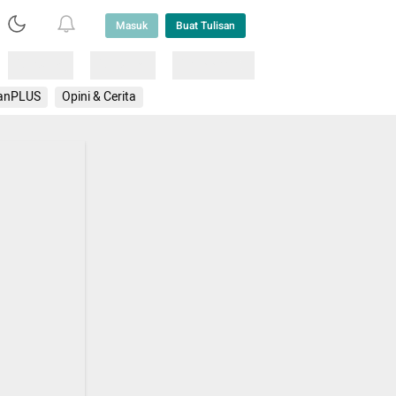
Masuk
Buat Tulisan
Loading
Loading
Lainnya
anPLUS
Opini & Cerita