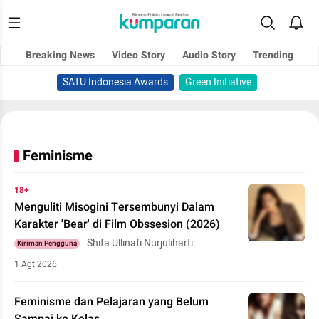
Breaking News
Video Story
Audio Story
Trending
SATU Indonesia Awards
Green Initiative
Feminisme
18+
Menguliti Misogini Tersembunyi Dalam
Karakter 'Bear' di Film Obssesion (2026)
Shifa Ullinafi Nurjuliharti
Kiriman Pengguna
1 Agt 2026
Feminisme dan Pelajaran yang Belum