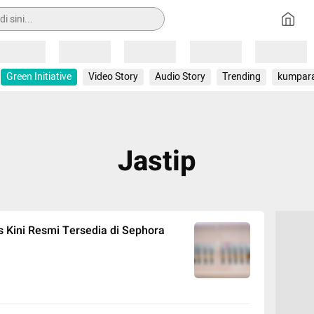
Loading
Loading
Loading
Loading
Loading
Green Initiative
Video Story
Audio Story
Trending
kumpar
Jastip
cs Kini Resmi Tersedia di Sephora