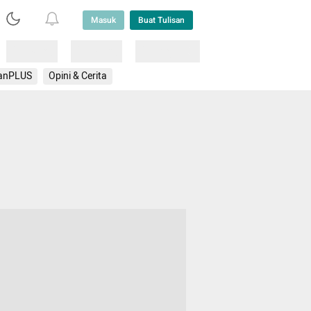
Masuk
Buat Tulisan
Loading
Loading
Lainnya
anPLUS
Opini & Cerita