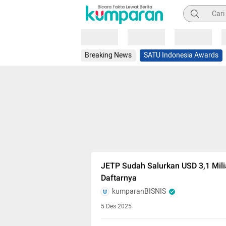
Pencarian
Loading
Loading
Loading
Breaking News
SATU Indonesia Awards
JETP Sudah Salurkan USD 3,1 Milia
Daftarnya
kumparanBISNIS
5 Des 2025