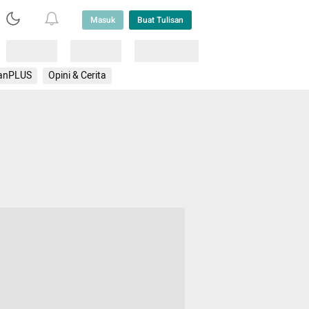
Masuk
Buat Tulisan
Loading
Loading
Lainnya
anPLUS
Opini & Cerita