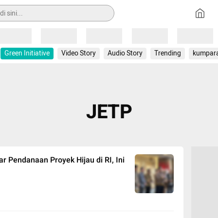
Loading
Loading
Loading
Loading
Loading
Green Initiative
Video Story
Audio Story
Trending
kumpar
JETP
r Pendanaan Proyek Hijau di RI, Ini