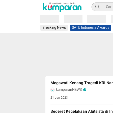
Pencarian
Loading
Loading
Loading
Breaking News
SATU Indonesia Awards
Megawati Kenang Tragedi KRI Nan
kumparanNEWS
21 Jun 2023
Sederet Kecelakaan Alutsista di 