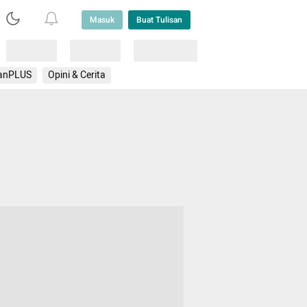
Masuk
Buat Tulisan
Loading
Loading
Lainnya
anPLUS
Opini & Cerita