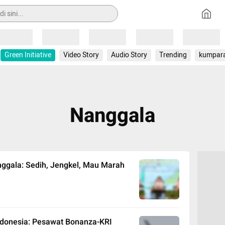
Loading
Loading
Loading
Loading
Loading
Green Initiative
Video Story
Audio Story
Trending
kumpar
Nanggala
ggala: Sedih, Jengkel, Mau Marah
Indonesia: Pesawat Bonanza-KRI