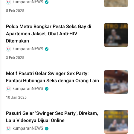
kumparanNEWS
5 Feb 2025
Polda Metro Bongkar Pesta Seks Gay di
Apartemen Jaksel, Obat Anti-HIV
Ditemukan
kumparanNEWS
3 Feb 2025
Motif Pasutri Gelar Swinger Sex Party:
Fantasi Hubungan Seks dengan Orang Lain
kumparanNEWS
10 Jan 2025
Pasutri Gelar 'Swinger Sex Party', Direkam,
Lalu Videonya Dijual Online
kumparanNEWS