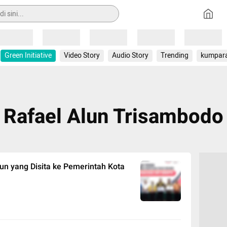
Loading
Loading
Loading
Loading
Loading
Green Initiative
Video Story
Audio Story
Trending
kumpar
Rafael Alun Trisambodo
un yang Disita ke Pemerintah Kota