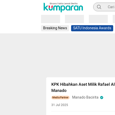
Pencarian
Loading
Loading
Loading
Breaking News
SATU Indonesia Awards
KPK Hibahkan Aset Milik Rafael Al
Manado
Manado Bacirita
Media Partner
31 Jul 2025