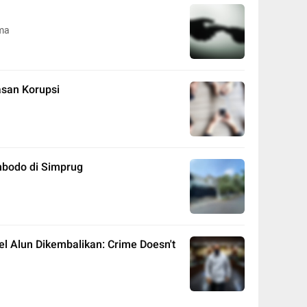
ma
san Korupsi
mbodo di Simprug
l Alun Dikembalikan: Crime Doesn't