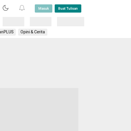
Masuk
Buat Tulisan
Loading
Loading
Lainnya
anPLUS
Opini & Cerita